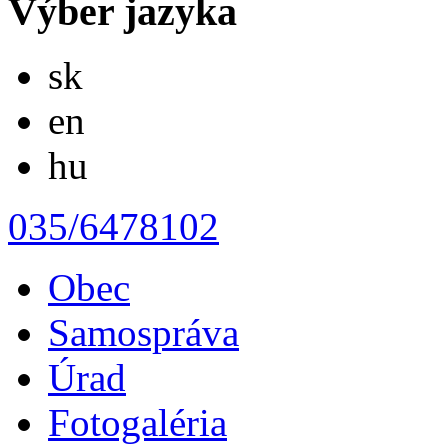
Výber jazyka
Slovensky
sk
English
en
Magyar
hu
035/6478102
Obec
Samospráva
Úrad
Fotogaléria