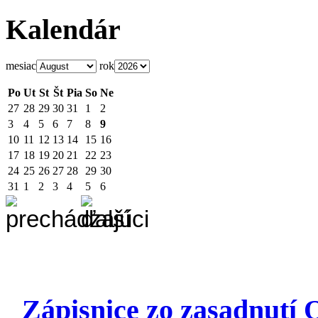
Kalendár
mesiac
rok
Po
Ut
St
Št
Pia
So
Ne
27
28
29
30
31
1
2
3
4
5
6
7
8
9
10
11
12
13
14
15
16
17
18
19
20
21
22
23
24
25
26
27
28
29
30
31
1
2
3
4
5
6
Zápisnice zo zasadnutí 