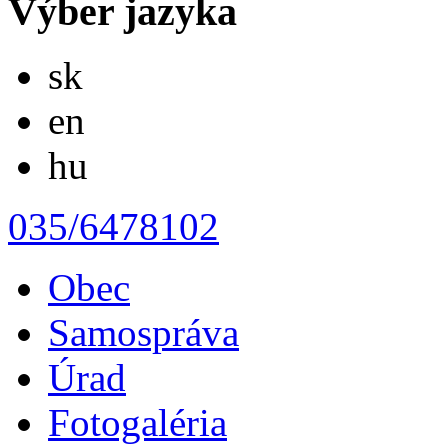
Výber jazyka
Slovensky
sk
English
en
Magyar
hu
035/6478102
Obec
Samospráva
Úrad
Fotogaléria