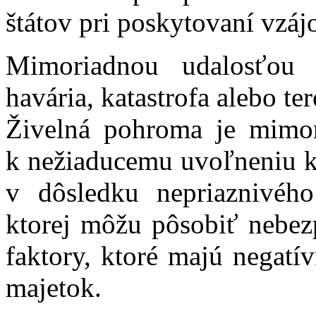
štátov pri poskytovaní vzá
Mimoriadnou udalosťou 
havária, katastrofa alebo te
Živelná pohroma je mimori
k nežiaducemu uvoľneniu k
v dôsledku nepriaznivého
ktorej môžu pôsobiť nebezp
faktory, ktoré majú negatí
majetok.