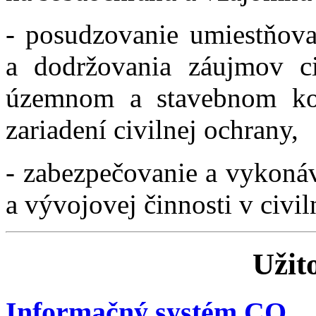
- posudzovanie umiestňova
a dodržovania záujmov civ
územnom a stavebnom kon
zariadení civilnej ochrany,
- zabezpečovanie a vykoná
a vývojovej činnosti v civil
Užit
Informačný systém CO