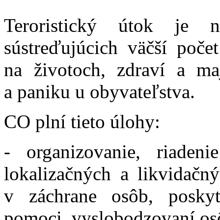
Teroristický útok je n
sústreďujúcich väčší poče
na životoch, zdraví a maj
a paniku u obyvateľstva.
CO plní tieto úlohy:
- organizovanie, riaden
lokalizačných a likvidačný
v záchrane osôb, poskytn
pomoci, vyslobodzovaní os