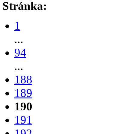
Stránka:
1
...
94
...
188
189
190
191
192