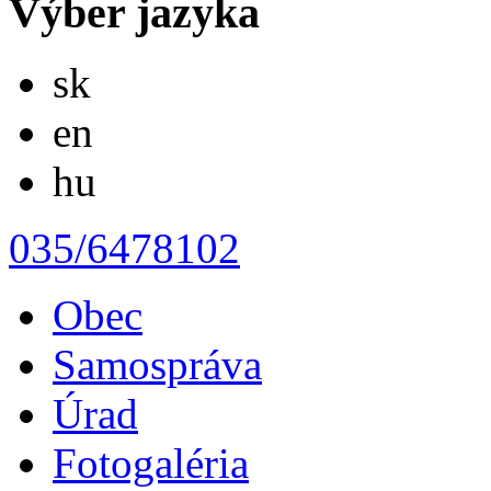
Výber jazyka
Slovensky
sk
English
en
Magyar
hu
035/6478102
Obec
Samospráva
Úrad
Fotogaléria