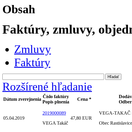
Obsah
Faktúry, zmluvy, obje
Zmluvy
Faktúry
Rozšírené hľadanie
Číslo faktúry
Dodáv
Dátum zverejnenia
Cena *
Popis plnenia
Odber
2019000089
VEGA-TAKAČ s.
05.04.2019
47,80 EUR
VEGA Takáč
Obec Rastislavic