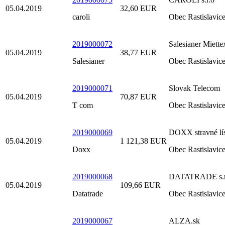
05.04.2019
32,60 EUR
caroli
Obec Rastislavic
2019000072
Salesianer Miettex
05.04.2019
38,77 EUR
Salesianer
Obec Rastislavic
2019000071
Slovak Telecom
05.04.2019
70,87 EUR
T com
Obec Rastislavic
2019000069
DOXX stravné lí
05.04.2019
1 121,38 EUR
Doxx
Obec Rastislavic
2019000068
DATATRADE s.r
05.04.2019
109,66 EUR
Datatrade
Obec Rastislavic
2019000067
ALZA.sk