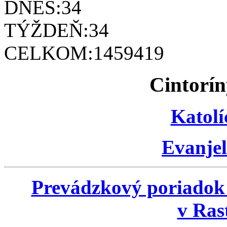
DNES:
34
TÝŽDEŇ:
34
CELKOM:
1459419
Cintorín
Katolí
Evanjel
Prevádzkový poriadok
v Ras