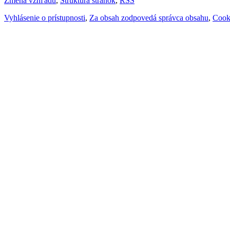
Zmena vzhľadu
,
Štruktúra stránok
,
RSS
Vyhlásenie o prístupnosti
,
Za obsah zodpovedá správca obsahu
,
Cook