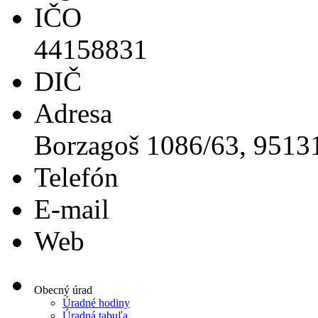
IČO
44158831
DIČ
Adresa
Borzagoš 1086/63, 951
Telefón
E-mail
Web
Obecný úrad
Úradné hodiny
Úradná tabuľa