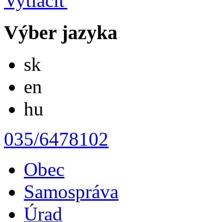
Výber jazyka
Slovensky
sk
English
en
Magyar
hu
035/6478102
Obec
Samospráva
Úrad