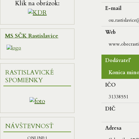
Klik na obrázok:
E-mail
ou.rastislavice
Web
MS SČK Rastislavice
www.obecrastis
Dodávateľ
RASTISLAVICKÉ
Konica mino
SPOMIENKY
IČO
31338551
DIČ
NÁVŠTEVNOSŤ
Adresa
ONLINE:
1