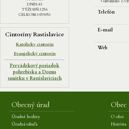
Galvaniho 17/B
DNES:
43
TÝŽDEŇ:
1256
Telefón
CELKOM:
1459051
E-mail
Cintoríny Rastislavice
Katolícky cintorín
Web
Evanjelický cintorín
Prevádzkový poriadok
pohrebiska a Domu
smútku v Rastislaviciach
Obecný úrad
Obec
Úradné hodiny
O obci
Úradná tabuľa
História