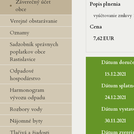
Záverečný účet
Popis plnenia
obce
vyúčtovanie zmluvy
Verejné obstarávanie
Cena
Oznamy
7,62 EUR
Sadzobník správnych
poplatkov obce
Rastislavice
Dátum doruče
Odpadové
15.12.2021
hospodárstvo
Dátum splatno
Harmonogram
vývozu odpadu
24.12.2021
Rozbory vody
Dátum vystav
Nájomné byty
30.11.2021
Tlačivá a žiadosti
Dátum zverej