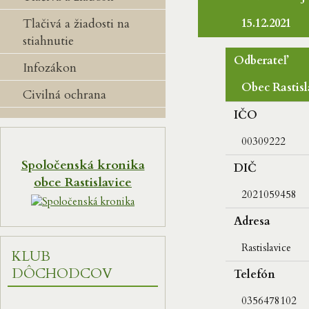
Tlačivá a žiadosti na
15.12.2021
stiahnutie
Odberateľ
Infozákon
Obec Rastisl
Civilná ochrana
IČO
00309222
Spoločenská kronika
DIČ
obce Rastislavice
2021059458
Adresa
Rastislavice
KLUB
DÔCHODCOV
Telefón
0356478102