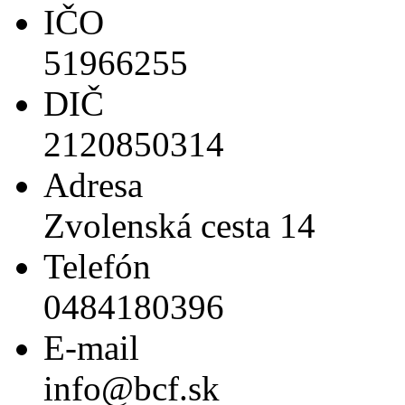
IČO
51966255
DIČ
2120850314
Adresa
Zvolenská cesta 14
Telefón
0484180396
E-mail
info@bcf.sk