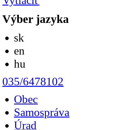
Výber jazyka
Slovensky
sk
English
en
Magyar
hu
035/6478102
Obec
Samospráva
Úrad