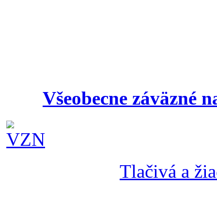
Všeobecne záväzné na
Tlačivá a žia