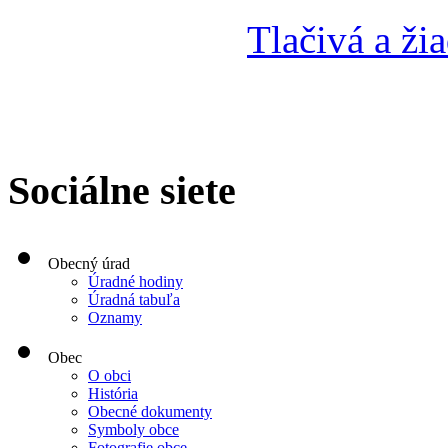
Tlačivá a žia
Sociálne siete
Obecný úrad
Úradné hodiny
Úradná tabuľa
Oznamy
Obec
O obci
História
Obecné dokumenty
Symboly obce
Fotografie obce