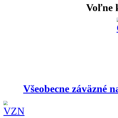
Voľne k
Všeobecne záväzné na