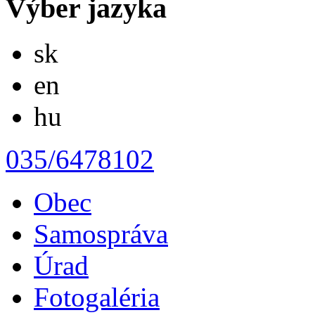
Výber jazyka
Slovensky
sk
English
en
Magyar
hu
035/6478102
Obec
Samospráva
Úrad
Fotogaléria