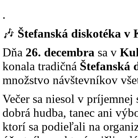
.
🎶
Štefanská diskotéka v
Dňa
26. decembra
sa v
Kul
konala tradičná
Štefanská 
množstvo návštevníkov vše
Večer sa niesol v príjemnej
dobrá hudba, tanec ani výb
ktorí sa podieľali na organi