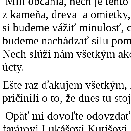
Milí občania, nech je tent
z kameňa, dreva a omietky
si budeme vážiť minulosť, ct
budeme nachádzať silu pomá
Nech slúži nám všetkým ak
úcty.
Ešte raz ďakujem všetkým,
pričinili o to, že dnes tu st
Opäť mi dovoľte odovzdať
farárovi Lukášovi Kutišovi