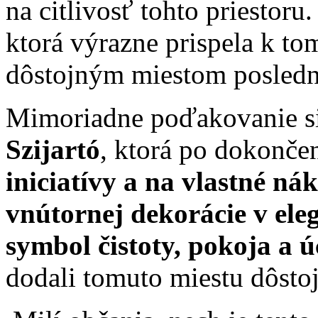
na citlivosť tohto priestoru
ktorá výrazne prispela k to
dôstojným miestom posledn
Mimoriadne poďakovanie si
Szijartó
, ktorá po dokonče
iniciatívy a na vlastné ná
vnútornej dekorácie v el
symbol čistoty, pokoja a ú
dodali tomuto miestu dôs