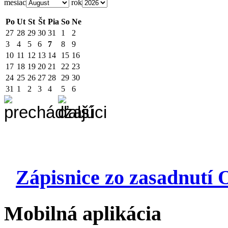
mesiac
rok
Po
Ut
St
Št
Pia
So
Ne
27
28
29
30
31
1
2
3
4
5
6
7
8
9
10
11
12
13
14
15
16
17
18
19
20
21
22
23
24
25
26
27
28
29
30
31
1
2
3
4
5
6
Zápisnice zo zasadnutí 
Mobilná aplikácia