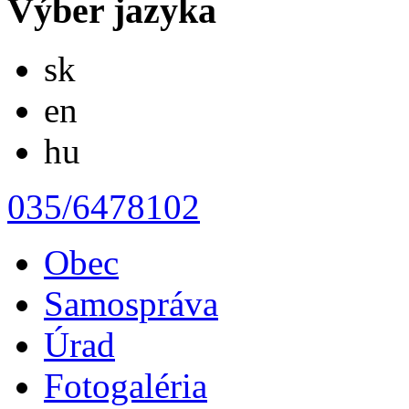
Výber jazyka
Slovensky
sk
English
en
Magyar
hu
035/6478102
Obec
Samospráva
Úrad
Fotogaléria