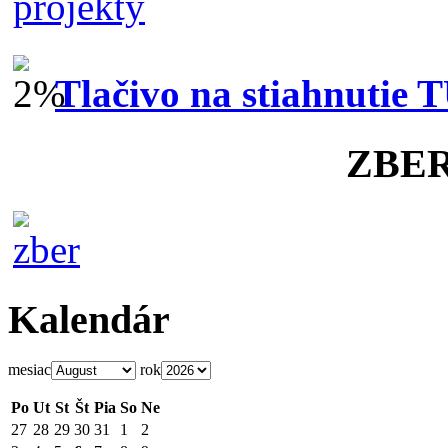
Tlačivo na stiahnutie 
ZBE
Kalendár
mesiac
rok
Po
Ut
St
Št
Pia
So
Ne
27
28
29
30
31
1
2