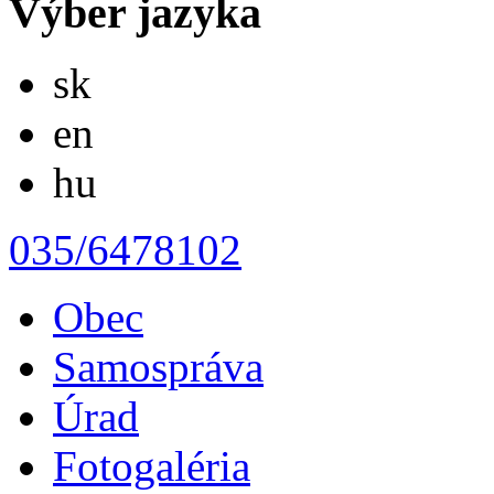
Výber jazyka
Slovensky
sk
English
en
Magyar
hu
035/6478102
Obec
Samospráva
Úrad
Fotogaléria