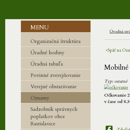
MENU
Úvodná str
Organizačná štruktúra
<Späť na
Ozn
Úradné hodiny
Úradná tabuľa
Mobilné
Povinné zverejňovanie
Typ: ostatné
Verejné obstarávanie
Očkovanie 2.
Oznamy
v čase od 8.
Sadzobník správnych
poplatkov obce
Rastislavice
Zdieľa