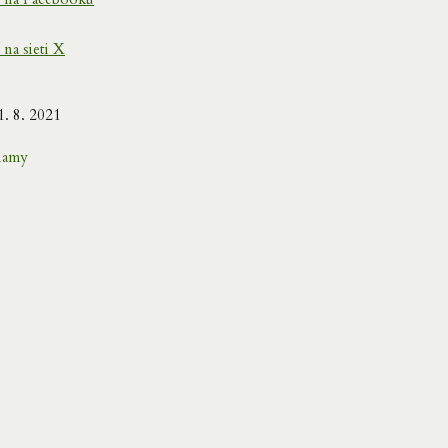
 na sieti X
. 8. 2021
namy