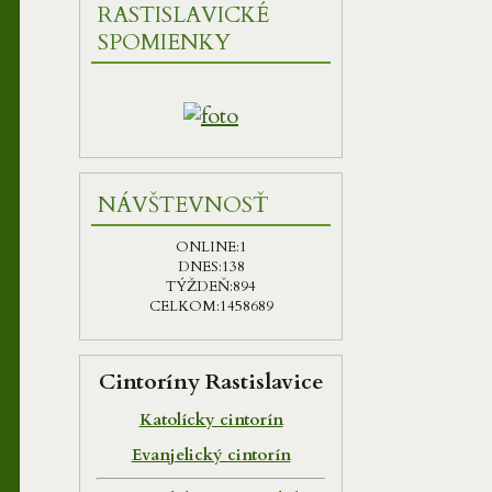
RASTISLAVICKÉ
SPOMIENKY
NÁVŠTEVNOSŤ
ONLINE:
1
DNES:
138
TÝŽDEŇ:
894
CELKOM:
1458689
Cintoríny Rastislavice
Katolícky cintorín
Evanjelický cintorín