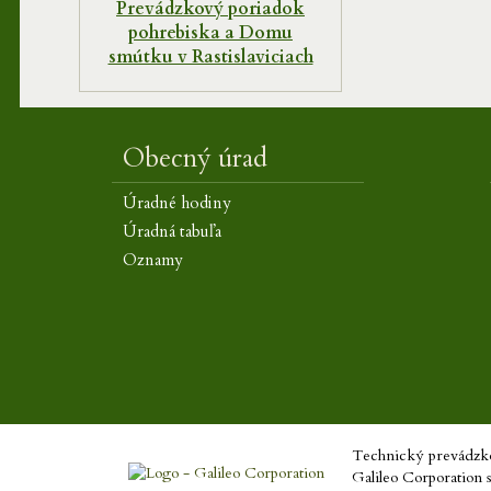
Prevádzkový poriadok
pohrebiska a Domu
smútku v Rastislaviciach
Obecný úrad
Úradné hodiny
Úradná tabuľa
Oznamy
Technický prevádzko
Galileo Corporation 