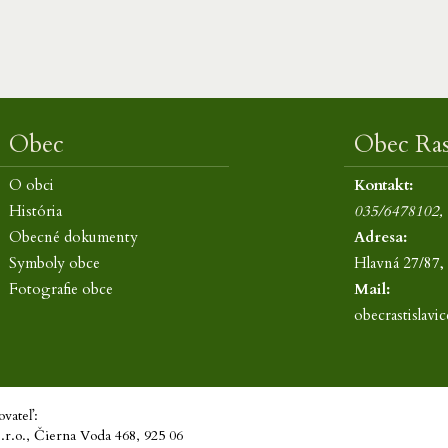
Obec
Obec Rast
O obci
Kontakt:
História
035/6478102,
Obecné dokumenty
Adresa:
Symboly obce
Hlavná 27/87, 
Fotografie obce
Mail:
obecrastislav
vateľ:
s.r.o., Čierna Voda 468, 925 06