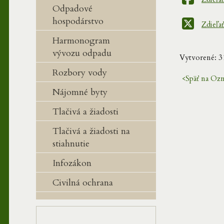
Odpadové
hospodárstvo
Zdieľať
Harmonogram
vývozu odpadu
Vytvorené: 31
Rozbory vody
<
Späť na Oz
Nájomné byty
Tlačivá a žiadosti
Tlačivá a žiadosti na
stiahnutie
Infozákon
Civilná ochrana