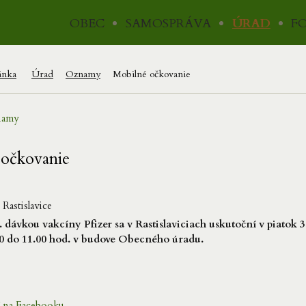
OBEC
SAMOSPRÁVA
ÚRAD
F
ánka
Úrad
Oznamy
Mobilné očkovanie
amy
 očkovanie
Rastislavice
 dávkou vakcíny Pfizer sa v Rastislaviciach uskutoční v piatok 3
30 do 11.00 hod. v budove Obecného úradu.
ť na Facebooku