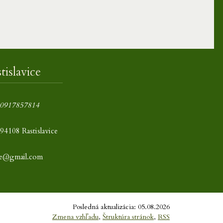
islavice
0917857814
94108 Rastislavice
ice@gmail.com
Posledná aktualizácia: 05.08.2026
Zmena vzhľadu
,
Štruktúra stránok
,
RSS