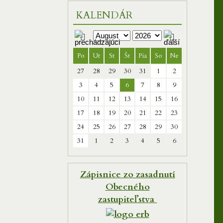
KALENDÁR
Po
Ut
St
Št
Pia
So
Ne
27
28
29
30
31
1
2
3
4
5
6
7
8
9
10
11
12
13
14
15
16
17
18
19
20
21
22
23
24
25
26
27
28
29
30
31
1
2
3
4
5
6
Zápisnice zo zasadnutí
Obecného
zastupiteľstva