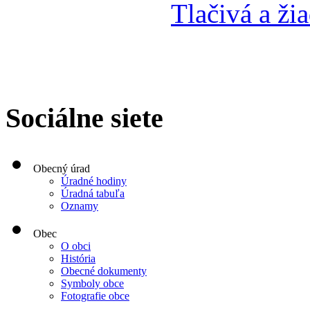
Tlačivá a žia
Sociálne siete
Obecný úrad
Úradné hodiny
Úradná tabuľa
Oznamy
Obec
O obci
História
Obecné dokumenty
Symboly obce
Fotografie obce