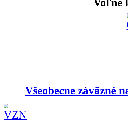
Voľne k
Všeobecne záväzné na