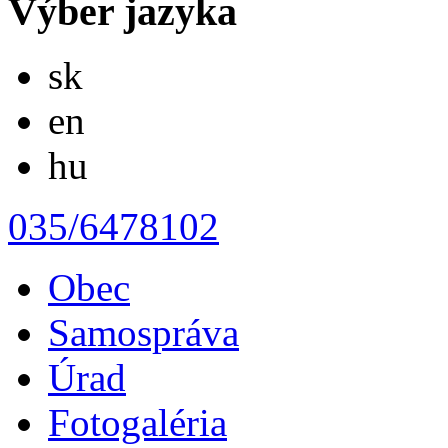
Výber jazyka
Slovensky
sk
English
en
Magyar
hu
035/6478102
Obec
Samospráva
Úrad
Fotogaléria